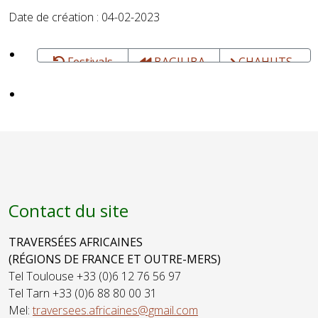
Date de création : 04-02-2023
Festivals
BAGILIBA,
CHAHUTS -
Festival
FESTIVAL
Africain -
DES ARTS DE
Pays de
LA PAROLE
Fayence (83) -
ET ESPACE
Novembre
PUBLIC -
Bordeaux -
Juin
Contact du site
TRAVERSÉES AFRICAINES
(RÉGIONS DE FRANCE ET OUTRE-MERS)
Tel Toulouse +33 (0)6 12 76 56 97
Tel Tarn +33 (0)6 88 80 00 31
Mel:
traversees.africaines@gmail.com