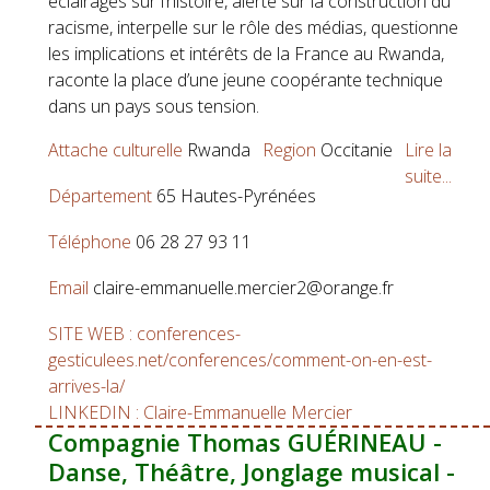
éclairages sur l’histoire, alerte sur la construction du
racisme, interpelle sur le rôle des médias, questionne
les implications et intérêts de la France au Rwanda,
raconte la place d’une jeune coopérante technique
dans un pays sous tension.
Attache culturelle
Rwanda
Region
Occitanie
Lire la
suite...
Département
65 Hautes-Pyrénées
Téléphone
06 28 27 93 11
Email
claire-emmanuelle.mercier2@orange.fr
SITE WEB : conferences-
gesticulees.net/conferences/comment-on-en-est-
arrives-la/
LINKEDIN : Claire-Emmanuelle Mercier
Compagnie Thomas GUÉRINEAU -
Danse, Théâtre, Jonglage musical -