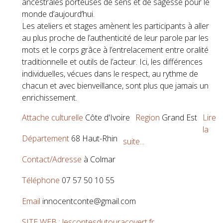
ancestrales porteuses de sens et de sagesse pour le
monde d’aujourd’hui.
Les ateliers et stages amènent les participants à aller
au plus proche de l’authenticité de leur parole par les
mots et le corps grâce à l’entrelacement entre oralité
traditionnelle et outils de l’acteur. Ici, les différences
individuelles, vécues dans le respect, au rythme de
chacun et avec bienveillance, sont plus que jamais un
enrichissement.
Attache culturelle
Côte d'Ivoire
Region
Grand Est
Lire
la
Département
68 Haut-Rhin
suite...
Contact/Adresse
à Colmar
Téléphone
07 57 50 10 55
Email
innocentconte@gmail.com
SITE WEB : lescontesdutouracovert.fr