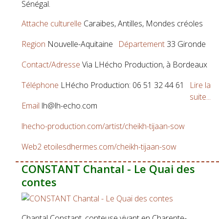
Sénégal.
Attache culturelle
Caraïbes, Antilles, Mondes créoles
Region
Nouvelle-Aquitaine
Département
33 Gironde
Contact/Adresse
Via LHécho Production, à Bordeaux
Téléphone
LHécho Production: 06 51 32 44 61
Lire la
suite...
Email
lh@lh-echo.com
lhecho-production.com/artist/cheikh-tijaan-sow
Web2
etoilesdhermes.com/cheikh-tijaan-sow
CONSTANT Chantal - Le Quai des
contes
Chantal Constant, conteuse vivant en Charente-