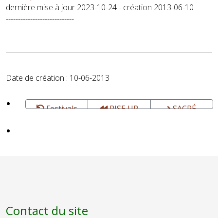
dernière mise à jour 2023-10-24 - création 2013-06-10
----------------------------
Date de création : 10-06-2013
Festivals
RISE UP
SACRÉ
AFRICA,
SOUND
Festival -
FESTIVAL -
Saint-André
Spiritualités
de Bâgé (Ain)
et musiques
- Juillet
actuelles -
Paris - Mai
Contact du site