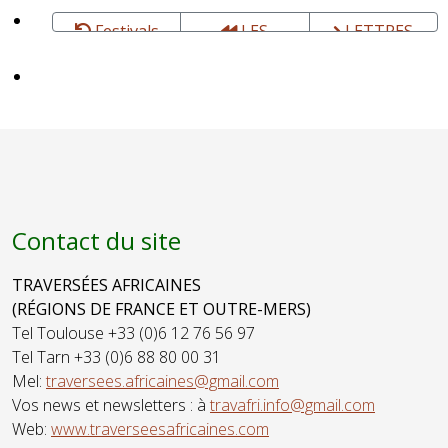
Festivals
LES
LETTRES
GALETTES
DU MONDE,
DU MONDE,
Festival
FESTIVAL -
itinérant -
Cultures à
Nouvelle
entendre,
Aquitaine -
voir et
Novembre
déguster !
Contact du site
TRAVERSÉES AFRICAINES
(RÉGIONS DE FRANCE ET OUTRE-MERS)
Tel Toulouse +33 (0)6 12 76 56 97
Tel Tarn +33 (0)6 88 80 00 31
Mel:
traversees.africaines@gmail.com
Vos news et newsletters : à
travafri.info@gmail.com
Web:
www.traverseesafricaines.com