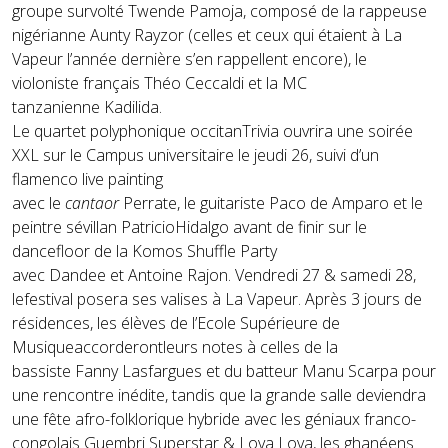
groupe survolté
Twende Pamoja
, composé de la rappeuse
nigérianne
Aunty Rayzor
(celles et ceux qui étaient à La
Vapeur l’année dernière s’en rappellent encore), le
violoniste
français
Théo Ceccaldi
et la
MC
tanzanienne
Kadilida
.
Le quartet polyphonique
occitan
Trivia
ouvrira une soirée
XXL
sur le Campus universitaire le jeudi 26, suivi d’un
flamenco live painting
avec
le
cantaor
Perrate, le
guitariste
Paco de Amparo
et le
peintre sévillan
Patricio
Hidalgo
avant de finir sur le
dancefloor de la Komos Shuffle Party
avec
Dandee
et
Antoine Rajon
.
Vendredi 27
&
samedi 28,
le
festival
posera ses valises à La Vapeur.
Après 3 jours de
résidences, les élèves de l
’
Ecole Supérieure de
Musique
accorderont
leurs
notes à celles de la
bassiste
Fanny Lasfargues
et du batteur
Manu Scarpa
pour
une rencontre inédite, tandis que la grande salle deviendra
une fête
afro-
folklorique hybride avec les géniaux
franco-
congolais
Guembri Superstar
&
Lova Lova
,
les ghanéens