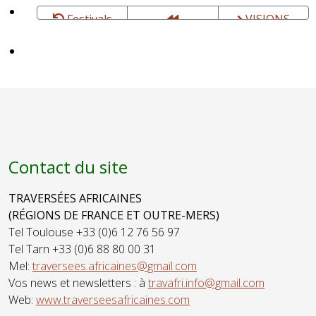
Festivals
VISIONS
TRAVERSÉES
D'AFRIQUE -
AFRICAINES,
Festival de
LE FESTIVAL -
cinéma -
Tarn -
Oléron -
Terminé
Octobre
depuis 2016
Contact du site
TRAVERSÉES AFRICAINES
(RÉGIONS DE FRANCE ET OUTRE-MERS)
Tel Toulouse +33 (0)6 12 76 56 97
Tel Tarn +33 (0)6 88 80 00 31
Mel:
traversees.africaines@gmail.com
Vos news et newsletters : à
travafri.info@gmail.com
Web:
www.traverseesafricaines.com