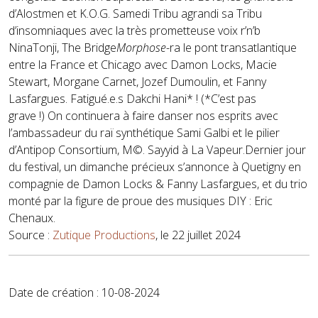
d’
Alostmen
et
K.O.G
. Samedi Tribu agrandi sa Tribu
d’insomniaques avec la très prometteuse voix r’n’b
Nina
Tonji
,
The Bridge
Morphose
-ra le pont transatlantique
entre la France et Chicago avec
Damon Locks, Macie
Stewart, Morgane Carnet, Jozef Dumoulin,
et
Fanny
Lasfargues
. Fatigué.e.s Dakchi Hani*
!
(
*C’est pas
grave !
)
On continuera à faire danser nos esprits avec
l’ambassadeur du raï synthétique
Sami Galbi
et le pilier
d’Antipop Consortium,
M©. Sayyid
à La Vapeur.
Dernier jour
du festival, un dimanche précieux s’annonce
à Quetigny
en
compagnie de
Damon Locks
&
Fanny Lasfargues
, et du trio
monté par la figure de proue des musiques
DIY
:
Eric
Chenaux
.
Source :
Zutique Productions
, le 22 juillet 2024
Date de création : 10-08-2024