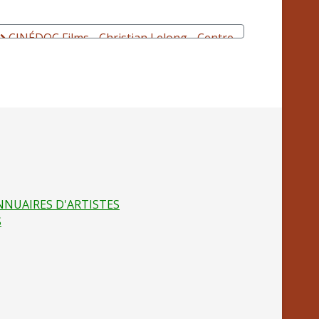
CINÉDOC Films - Christian Lelong - Centre
de ressources
NNUAIRES D'ARTISTES
S