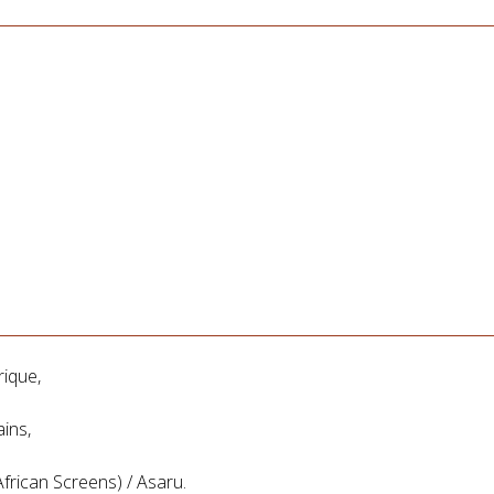
rique,
ains,
frican Screens) / Asaru.