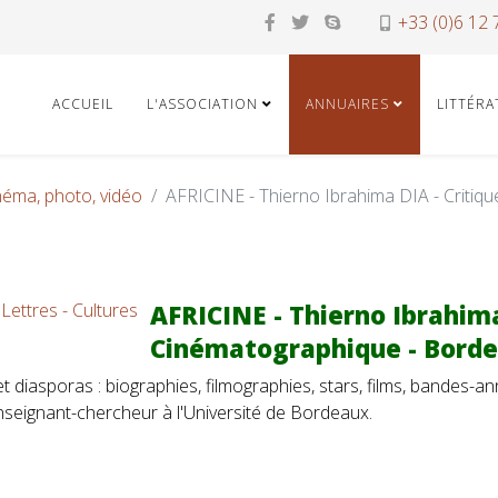
+33 (0)6 12 
ACCUEIL
L'ASSOCIATION
ANNUAIRES
LITTÉR
néma, photo, vidéo
AFRICINE - Thierno Ibrahima DIA - Criti
 Lettres - Cultures
AFRICINE - Thierno Ibrahima
Cinématographique - Bord
 diasporas : biographies, filmographies, stars, films, bandes-annon
nseignant-chercheur à l'Université de Bordeaux.