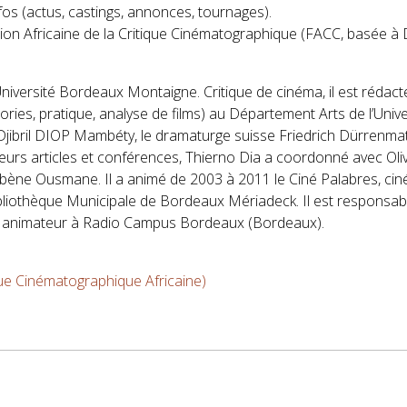
fos (actus, castings, annonces, tournages).
tion Africaine de la Critique Cinématographique (FACC, basée à 
Université Bordeaux Montaigne. Critique de cinéma, il est rédac
héories, pratique, analyse de films) au Département Arts de l’U
jibril DIOP Mambéty, le dramaturge suisse Friedrich Dürrenmatt
urs articles et conférences, Thierno Dia a coordonné avec Oliv
bène Ousmane. Il a animé de 2003 à 2011 le Ciné Palabres, ciné
bliothèque Municipale de Bordeaux Mériadeck. Il est responsabl
té animateur à Radio Campus Bordeaux (Bordeaux).
tique Cinématographique Africaine)