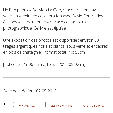
Un livre photo « De Mopti à Gao, rencontres en pays
sahélien », édité en collaboration avec David Fourré des
éditions « Lamaindonne » retrace ce parcours
photographique. Ce livre est épuisé.
Une exposition des photos est disponible : environ 50
tirages argentiques noirs et blancs, sous verre et encadrés
en bois de châtaignier (format total : 40x50cm).
---------------------------
[notice : 2023-06-25 maj liens - 2013-05-02 ini]
---------------------------
Date de création : 02-05-2013
Cinéma,
DEOTTE
Eva LOVA,
photo, vidéo
Marc -
Productrice -