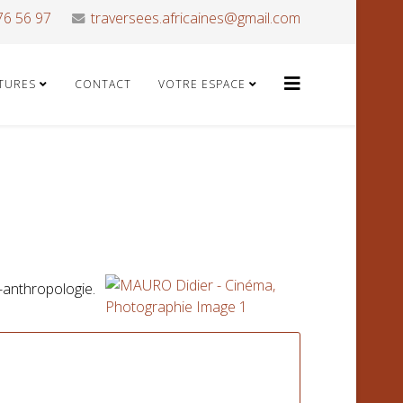
76 56 97
traversees.africaines@gmail.com
ATURES
CONTACT
VOTRE ESPACE
o-anthropologie.