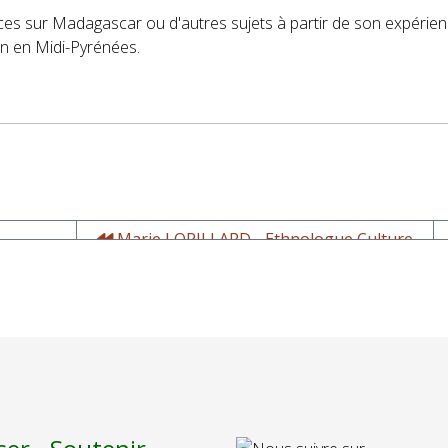
s sur Madagascar ou d'autres sujets à partir de son expérience
ion en Midi-Pyrénées.
Marie LORILLARD - Ethnologue Culture
Senoufo - Conteuse - Réalisatrice