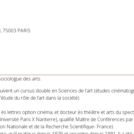
3, 75003 PARIS
 sociologue des arts.
 suivent un cursus double en Sciences de l'art (études cinémato
étude du rôle de l’art dans la société).
 ès lettres option cinéma, et docteur ès théâtre et arts du spect
niversité Paris X Nanterre), qualifié Maître de Conférences par 
ion Nationale et de la Recherche Scientifique- France).
ire, qu'il pratique depuis 1979 et enseigne depuis 1991. Il a é