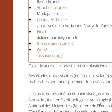
Île-de-France
Attache culturelle
Madagascar
Contact/Adresse
Université de la Sorbonne Nouvelle Paris 
Email
didier.mauro@yahoo.fr
film-documentaire.fr/...
Web2
lussasdoc.org/
Didier Mauro est cinéaste, artiste plasticien et
Ses études universitaires (en étudiant salarié)
recherches sont principalement focalisées sur l’
Il est docteur ès cinéma et audiovisuel, docteur
Nouvelle ; master ès ethnologie et sociologie (U
National des Universités (Ministère de l'Éducat
C'est l'un des théoriciens du cinéma documenta