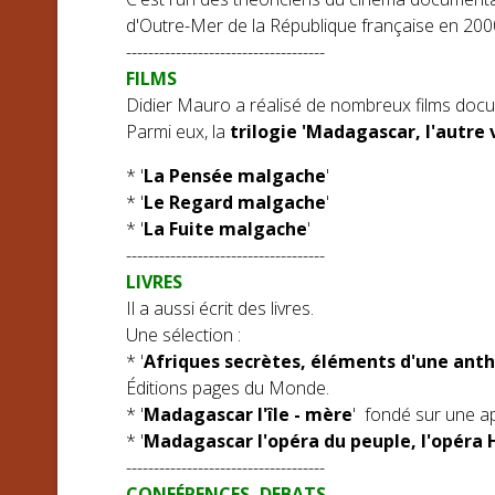
d'Outre-Mer de la République française en 200
------------------------------------
FILMS
Didier Mauro a réalisé de nombreux films docum
Parmi eux, la
trilogie 'Madagascar, l'autre
* '
La Pensée malgache
'
* '
Le Regard malgache
'
* '
La Fuite malgache
'
------------------------------------
LIVRES
Il a aussi écrit des livres.
Une sélection :
* '
Afriques secrètes, éléments d'une anth
Éditions pages du Monde.
* '
Madagascar l'île - mère
' fondé sur une a
* '
Madagascar l'opéra du peuple, l'opéra H
------------------------------------
CONFÉRENCES, DEBATS