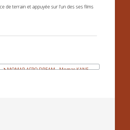
 de terrain et appuyée sur l'un des ses films
MOMAR AFRO DREAM - Momar KANE -
Musique, Lettres, Cinéma