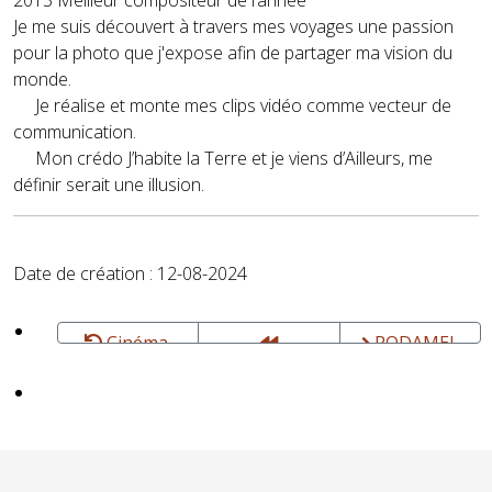
2013 Meilleur compositeur de l’année
Je me suis découvert à travers mes voyages une passion
pour la photo que j'expose afin de partager ma vision du
monde.
Je réalise et monte mes clips vidéo comme vecteur de
communication.
Mon crédo J’habite la Terre et je viens d’Ailleurs, me
définir serait une illusion.
Date de création : 12-08-2024
Cinéma,
RODAMEL
photo, vidéo
NONTSIKELELO
Arnaud -
VELEKO -
Photographie,
Photographe
Ecriture