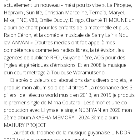
actuellement un nouveau « mèsi pou to vibe », La Pirogue,
Hépraïm , Sun life, Christian Marceline, Ternaïd, Maryel,
Mika, TNC, V80, Emilie Dupuy, Djingo, Chanté TI MOUNE un
album de chant pour les enfants de la maternelle et plus,
Ralph Céron, et la comédie musicale de Samy Lair « Nou
lavi ANVAN » D’autres médias ont fait appel à mes
compétences comme les radios libres, la télévision, les
agences de publicité RFO , Guyane 1ère, ACG pour des
jingles et génériques d’émissions. Et en 2008 la musique
d’un court métrage à Toulouse Waramutseho.
Et après plusieurs collaborations dans divers projets, je
produis mon album solo de 14 titres " La résonance des 3
piliers" de l'électro world music en 2013; en 2019 je produis
le premier single de Mirna Coutard "Lésé mo" et une co-
production avec Lillymae le single NüBI'YAN en 2020 mon
2ème album AKASHA MEMORY - 2024 3ème album
MAHURY PROJECT
Lauréat du trophée de la musique guyanaise LINDOR