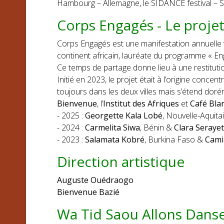
Hambourg – Allemagne, le SIDANCE festival – 
Corps Engagés - Le proje
Corps Engagés est une manifestation annuelle 
continent africain, lauréate du programme « En
Ce temps de partage donne lieu à une restitut
Initié en 2023, le projet était à l’origine con
toujours dans les deux villes mais s’étend dor
Bienvenue
, l’
Institut des Afriques
et
Café Bla
- 2025 :
Georgette Kala Lobé
, Nouvelle-Aqui
- 2024 :
Carmelita Siwa
, Bénin &
Clara Serayet
- 2023 :
Salamata Kobré
, Burkina Faso &
Cami
Direction artistique
Auguste Ouédraogo
Bienvenue Bazié
Wa Tid Saou Allons Dans