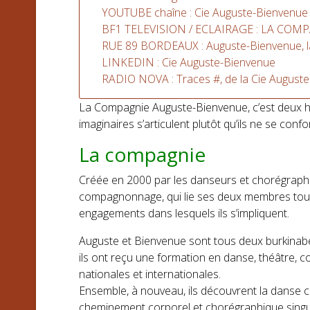
YOUTUBE chaîne : Cie Auguste-Bienvenue
BF1 TELEVISION / ECLAIRAGE : LA COM
RUE 89 BORDEAUX : Auguste-Bienvenue, la 
LINKEDIN : Cie Auguste-Bienvenue
RADIO NOVA : Traces #, de la Cie August
La Compagnie Auguste-Bienvenue, c’est deux h
imaginaires s’articulent plutôt qu’ils ne se con
La compagnie
Créée en 2000 par les danseurs et chorégrap
compagnonnage, qui lie ses deux membres tout en
engagements dans lesquels ils s’impliquent.
Auguste et Bienvenue sont tous deux burkinabés
ils ont reçu une formation en danse, théâtre
nationales et internationales.
Ensemble, à nouveau, ils découvrent la danse 
cheminement corporel et chorégraphique singuli