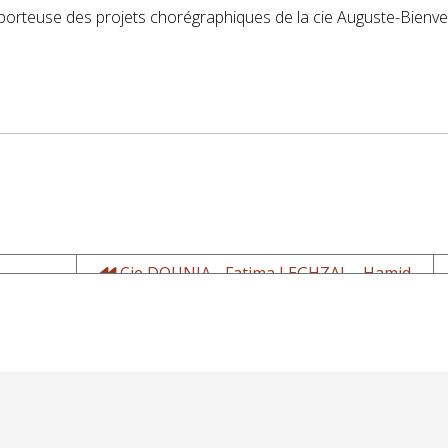
porteuse des projets chorégraphiques de la cie Auguste-Bienv
Cie DOUNIA - Fatima LEGHZAL - Hamid
GRIBI - Danse, Voix, Percussions