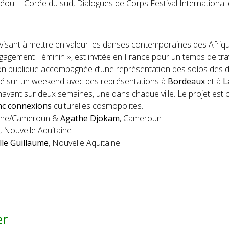
Séoul – Corée du sud, Dialogues de Corps Festival Internatio
t
visant à mettre en valeur les danses contemporaines des Afriq
gagement Féminin », est invitée en France pour un temps de tra
ion publique accompagnée d’une représentation des solos des 
centré sur un weekend avec des représentations à
Bordeaux
et à
L
énavant sur deux semaines, une dans chaque ville. Le projet est
nc connexions
culturelles cosmopolites.
taine/Cameroun &
Agathe Djokam
, Cameroun
, Nouvelle Aquitaine
lle Guillaume
, Nouvelle Aquitaine
er