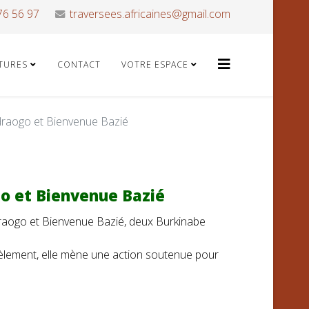
76 56 97
traversees.africaines@gmail.com
ATURES
CONTACT
VOTRE ESPACE
ogo et Bienvenue Bazié
 et Bienvenue Bazié
raogo et Bienvenue Bazié, deux Burkinabe
llèlement, elle mène une action soutenue pour