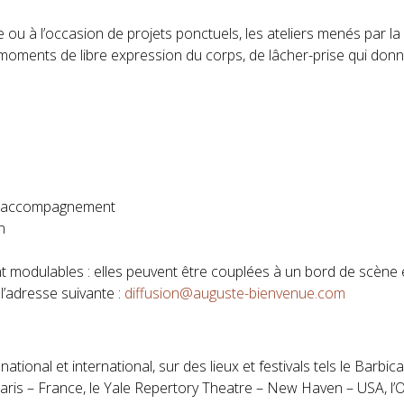
ique ou à l’occasion de projets ponctuels, les ateliers menés p
moments de libre expression du corps, de lâcher-prise qui donn
t d’accompagnement
n
t modulables : elles peuvent être couplées à un bord de scène e
’adresse suivante :
diffusion@auguste-bienvenue.com
national et international, sur des lieux et festivals tels le Barb
Paris – France, le Yale Repertory Theatre – New Haven – USA