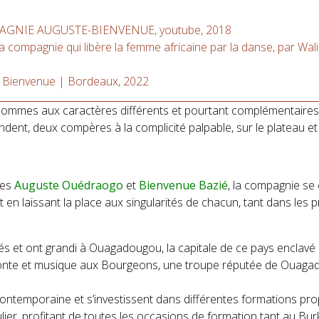
PAGNIE AUGUSTE-BIENVENUE, youtube, 2018
compagnie qui libère la femme africaine par la danse, par Wal
e Bienvenue | Bordeaux, 2022
ommes aux caractères différents et pourtant complémentaires, 
fondent, deux compères à la complicité palpable, sur le plateau et
hes
Auguste Ouédraogo
et
Bienvenue Bazié
, la compagnie se 
 laissant la place aux singularités de chacun, tant dans les pr
 et ont grandi à Ouagadougou, la capitale de ce pays enclavé d
, conte et musique aux Bourgeons, une troupe réputée de Ouaga
contemporaine et s’investissent dans différentes formations p
er, profitant de toutes les occasions de formation tant au Bur