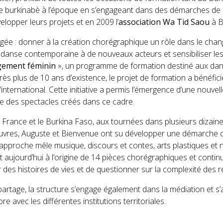
se burkinabè à l’époque en s’engageant dans des démarches de cr
pper leurs projets et en 2009 l’
association Wa Tid Saou
à B
gée : donner à la création chorégraphique un rôle dans le chang
 danse contemporaine à de nouveaux acteurs et sensibiliser les
ement féminin
», un programme de formation destiné aux danse
 plus de 10 ans d’existence, le projet de formation a bénéfici
’international. Cette initiative a permis l’émergence d’une nouve
ale des spectacles créés dans ce cadre.
la France et le Burkina Faso, aux tournées dans plusieurs dizai
 oeuvres, Auguste et Bienvenue ont su développer une démarche
ur approche mêle musique, discours et contes, arts plastiques e
aujourd’hui à l’origine de 14 pièces chorégraphiques et contin
 des histoires de vies et de questionner sur la complexité des 
artage, la structure s’engage également dans la médiation et s’
e avec les différentes institutions territoriales.