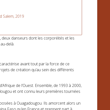
id Salem, 2019
deux danseurs dont les corporéités et les
 au-delà.
caractérise avant tout par la force de ce
ojets de création qu’au sein des différents
’Afrique de l’Ouest. Ensemble, de 1993 à 2000,
dougou et ont connu leurs premières tournées
roposées à Ouagadougou. Ils amorcent alors un
kina Faso qu’en France et prennent part à