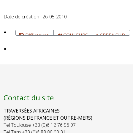
Date de création : 26-05-2010
Diffuseurs,
COULEURS
CRREA SUD
agents...
MUSIC
CARAVANE -
PUBLISHING
Booking,
- Édition,
Diffusion,
production,
Organisation
distribution
d'événements
et de festivals
Contact du site
TRAVERSÉES AFRICAINES
(RÉGIONS DE FRANCE ET OUTRE-MERS)
Tel Toulouse +33 (0)6 12 76 56 97
Tel Tarn +33 (0)6 88 80 00 31