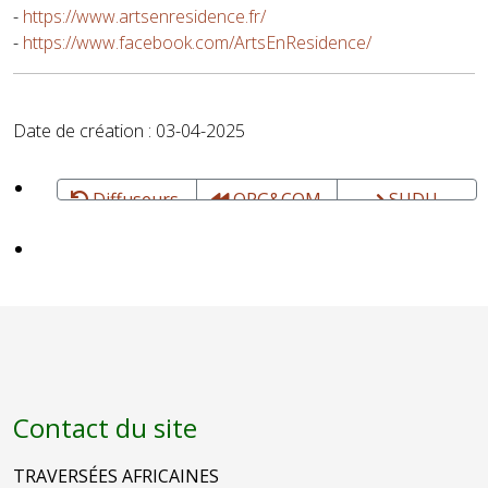
-
https://www.artsenresidence.fr/
-
https://www.facebook.com/ArtsEnResidence/
Date de création : 03-04-2025
Diffuseurs,
ORG&COM
SUDU
agents...
- Diffusion
CONNEXION
- Claire DIAO
Contact du site
TRAVERSÉES AFRICAINES