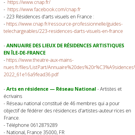
-
https://www.cnap.fr/
-
https://www.facebook.com/cnap.fr
- 223 Résidences d'arts visuels en France :
-
https://www.cnap.fr/ressource-professionnelle/guides-
telechargeables/223-residences-darts-visuels-en-france
-
ANNUAIRE DES LIEUX DE RÉSIDENCES ARTISTIQUES
EN ÎLE-DE-FRANCE
-
https://www.theatre-aux-mains-
nues.fr/files/ListPart/Annuaire%20des%20r%C3%A9sidence
2022_61e16a9fead36.pdf
-
Arts en résidence — Réseau National
- Artistes et
écrivains
- Réseau national constitué de 46 membres qui a pour
objectif de fédérer des résidences d'artistes-auteur·rices en
France.
- Téléphone 0612879289
- National, France 35000, FR