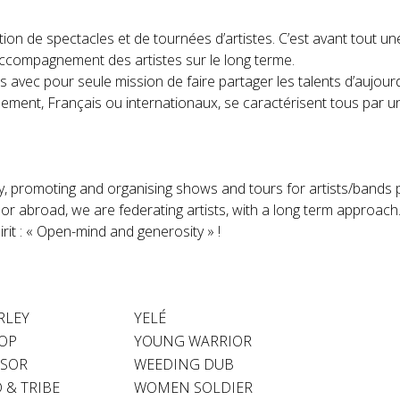
on de spectacles et de tournées d’artistes. C’est avant tout un
un accompagnement des artistes sur le long terme.
vec pour seule mission de faire partager les talents d’aujourd’
ment, Français ou internationaux, se caractérisent tous par un 
 promoting and organising shows and tours for artists/bands p
ly or abroad, we are federating artists, with a long term approach
irit : « Open-mind and generosity » !
RLEY
YELÉ
OP
YOUNG WARRIOR
SSOR
WEEDING DUB
 & TRIBE
WOMEN SOLDIER