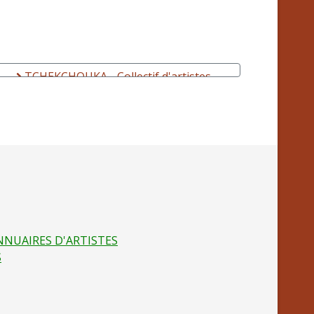
TCHEKCHOUKA - Collectif d'artistes,
Tourneur éthique, Eco-label
NNUAIRES D'ARTISTES
S