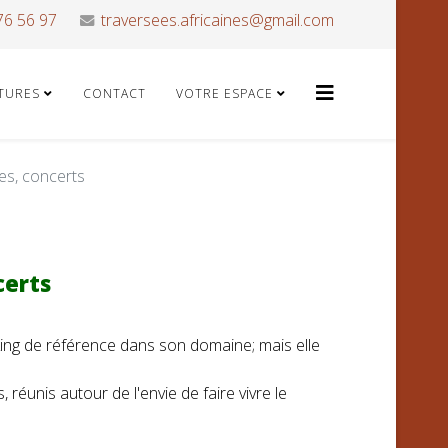
76 56 97
traversees.africaines@gmail.com
ATURES
CONTACT
VOTRE ESPACE
s, concerts
certs
king de référence dans son domaine; mais elle
éunis autour de l'envie de faire vivre le