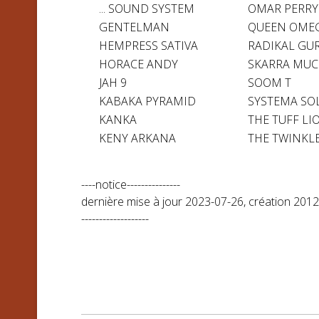
... SOUND SYSTEM
OMAR PERRY
GENTELMAN
QUEEN OME
HEMPRESS SATIVA
RADIKAL GU
HORACE ANDY
SKARRA MUC
JAH 9
SOOM T
KABAKA PYRAMID
SYSTEMA SO
KANKA
THE TUFF LI
KENY ARKANA
THE TWINKL
----notice---------------
dernière mise à jour 2023-07-26, création 201
-------------------