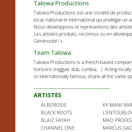
Talowa Productions
Talowa Productions est une société de producti
local, national et international qui privilégie 
Nous développons et représentons des artistes a
Les artistes produits, reconnus ou en développe
Générosité ! »
Team Talowa
Talowa Productions is a french-based company,
horizons (reggae, dub, cumbia, ...). Acting local
or internationally famous, share all the same sp
-------------------------------------
ARTISTES
ALBOROSIE
KY-MANI MA
BLACK ROOTS
L'ENTOURLO
BLAIZ FAYAH
MAD PROFE
CHANNEL ONE .
MARCUS GAD