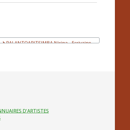
RALANTOARITSIMBA Nirina - Ecrivaine,
musicienne, plasticienne
NNUAIRES D'ARTISTES
S