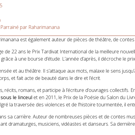
15
a
 Parrainé par Raharimanana
imanana est également auteur de pièces de théâtre, de contes
’âge de 22 ans le Prix Tardivat International de la meilleure nouv
 grâce à une bourse d’étude. L’année d’après, il décroche le prix
 pensée et au théâtre. Il s’attaque aux mots, malaxe le sens jusqu
s, et fait acte de beauté dans le dire et l’écrit.
les, récits, romans, et participe à l’écriture d’ouvrages collectifs.
sous le linceul
et en 2011, le Prix de la Poésie du Salon du Liv
algré la traversée des violences et de l’histoire tourmentée, il e
s sa carrière. Auteur de nombreuses pièces et de contes musica
t dramaturges, musiciens, vidéastes et danseurs. Sa dernière c