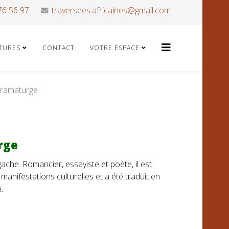
76 56 97
traversees.africaines@gmail.com
ATURES
CONTACT
VOTRE ESPACE
ramaturge
rge
che. Romancier, essayiste et poète, il est
anifestations culturelles et a été traduit en
.