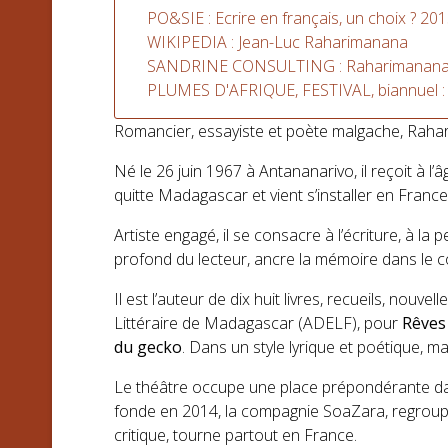
PO&SIE : Ecrire en français, un choix ? 20
WIKIPEDIA : Jean-Luc Raharimanana
SANDRINE CONSULTING : Raharimanan
PLUMES D'AFRIQUE, FESTIVAL, biannuel :
Romancier, essayiste et poète malgache, Rahar
Né le 26 juin 1967 à Antananarivo, il reçoit à l
quitte Madagascar et vient s’installer en France
Artiste engagé, il se consacre à l’écriture, à la
profond du lecteur, ancre la mémoire dans le corp
Il est l’auteur de dix huit livres, recueils, nouvel
Littéraire de Madagascar (ADELF), pour
Rêves 
du gecko
. Dans un style lyrique et poétique, m
Le théâtre occupe une place prépondérante dan
fonde en 2014, la compagnie SoaZara, regroupan
critique, tourne partout en France.