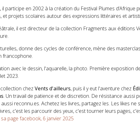
e, il participe en 2002 à la création du Festival Plumes d’Afrique
 et projets scolaires autour des expressions littéraires et arti
âtrale, il est directeur de la collection Fragments aux éditions Ve
ture.
turelles, donne des cycles de conférence, mène des masterclass e
ion francophone.
on avec le dessin, l'aquarelle, la photo. Première exposition d
let 2023.
e collection chez
Vents d'ailleurs
, puis il y eut l'aventure chez
Édi
ns
. Un travail de patience et de discretion. De résistance aussi
ussi reconnu.es. Achetez les livres, partagez les. Les likes ne suf
ivres, c'est les parcourir des yeux, c'est tourner leurs pages, c
a
sa page facebook, 6 janvier 2025