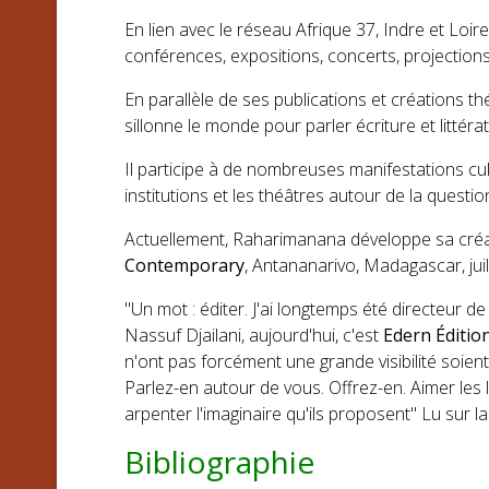
En lien avec le réseau Afrique 37, Indre et Loir
conférences, expositions, concerts, projections,
En parallèle de ses publications et créations thé
sillonne le monde pour parler écriture et littéra
Il participe à de nombreuses manifestations cul
institutions et les théâtres autour de la quest
Actuellement, Raharimanana développe sa créati
Contemporary
, Antananarivo, Madagascar, juil
"Un mot : éditer. J'ai longtemps été directeur d
Nassuf Djailani, aujourd'hui, c'est
Edern Éditio
n'ont pas forcément une grande visibilité soient a
Parlez-en autour de vous. Offrez-en. Aimer les l
arpenter l'imaginaire qu'ils proposent" Lu sur l
Bibliographie