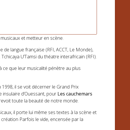
 musicaux et metteur en scène.
elle de langue française (RFI, ACCT, Le Monde),
 Tchicaya U’Tamsi du théatre interafricain (RFI).
’à ce que leur musicalité pénètre au plus
 En 1998, il se voit décerner le Grand Prix
re insulaire d’Ouessant, pour
Les cauchemars
ntrevoit toute la beauté de notre monde.
ux, il porte lui même ses textes à la scène et
réation Parfois le vide, encensée par la