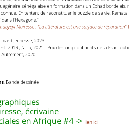
nquagénaire sénégalaise en formation dans un Ephad bordelais, 
inconnue. En tentant de reconstituer le puzzle de sa vie, Ramat
hui dans l'Hexagone.
"
ubyeyi Mairesse : "La littérature est une surface de réparation
" 
allimard Jeunesse, 2023
, 2019 ; J’ai lu, 2021 - Prix des cinq continents de la Francoph
,
Autrement, 2020
ns
, Bande dessinée
graphiques
esse, écrivaine
ciales en Afrique #4 ->
lien ici