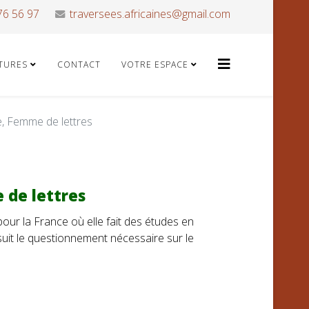
76 56 97
traversees.africaines@gmail.com
ATURES
CONTACT
VOTRE ESPACE
, Femme de lettres
 de lettres
our la France où elle fait des études en
ursuit le questionnement nécessaire sur le