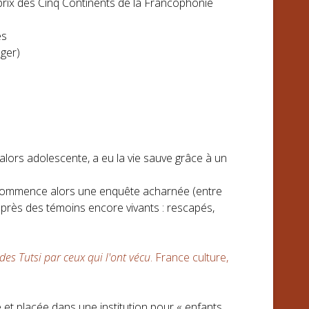
prix des Cinq Continents de la Francophonie
es
nger)
lors adolescente, a eu la vie sauve grâce à un
oi. Commence alors une enquête acharnée (entre
auprès des témoins encore vivants : rescapés,
des Tutsi par ceux qui l'ont vécu
. France culture,
e et placée dans une institution pour « enfants