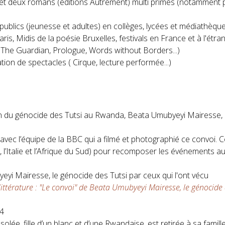
e et deux romans (éditions Autrement) multi primés (notamment 
s publics (jeunesse et adultes) en collèges, lycées et médiathèqu
is, Midis de la poésie Bruxelles, festivals en France et à l'étra
 The Guardian, Prologue, Words without Borders...)
ation de spectacles ( Cirque, lecture performée...)
in du génocide des Tutsi au Rwanda, Beata Umubyeyi Mairesse, a
act avec l’équipe de la BBC qui a filmé et photographié ce conv
, l’Italie et l’Afrique du Sud) pour recomposer les événements 
yeyi Mairesse, le génocide des Tutsi par ceux qui l'ont vécu
littérature : "Le convoi" de Beata Umubyeyi Mairesse, le génocide 
24
olée, fille d’un blanc et d’une Rwandaise, est retirée à sa famill