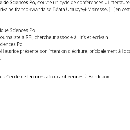
 de Sciences Po
, s’ouvre un cycle de conférences « Littérature
écrivaine franco-rwandaise Béata Umubyeyi-Mairesse, [... ]en 
ique Sciences Po
 journaliste à RFI, chercheur associé à l'Iris et écrivain
Sciences Po
 l'autrice présente son intention d'écriture, pricipalement à l'o
.
 du
Cercle de lectures afro-caribéennes
à Bordeaux.