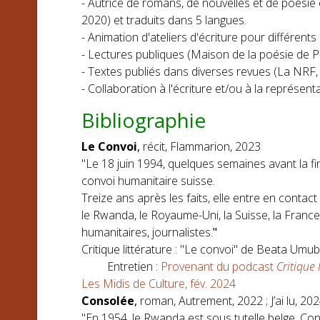
- Autrice de romans, de nouvelles et de poési
2020) et traduits dans 5 langues.
- Animation d'ateliers d'écriture pour différent
- Lectures publiques (Maison de la poésie de Par
- Textes publiés dans diverses revues (La NRF,
- Collaboration à l'écriture et/ou à la représent
Bibliographie
Le Convoi
,
récit, Flammarion, 2023
"Le 18 juin 1994, quelques semaines avant la f
convoi humanitaire suisse.
Treize ans après les faits, elle entre en cont
le Rwanda, le Royaume-Uni, la Suisse, la France
humanitaires, journalistes.
"
Critique littérature : "Le convoi" de Beata Umub
Entretien :
Provenant du podcast
Critique 
Les Midis de Culture, fév. 2024
Consolée
,
roman, Autrement, 2022 ; J’ai lu, 20
"En 1954, le Rwanda est sous tutelle belge. Cons