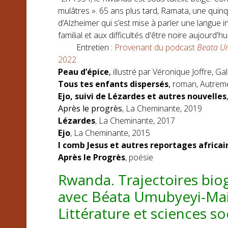
mulâtres ». 65 ans plus tard, Ramata, une qui
d’Alzheimer qui s’est mise à parler une langue 
familial et aux difficultés d'être noire aujourd'
Entretien :
Provenant du podcast
Beata Um
2022
Peau d’épice
,
illustré par Véronique Joffre, G
Tous tes enfants dispersés
,
roman, Autrement
Ejo, suivi de Lézardes et autres nouvelles
Après le progrès
, La Cheminante, 2019
Lézardes
, La Cheminante, 2017
Ejo
, La Cheminante, 2015
I comb Jesus et autres reportages africai
Après le Progrès
, poésie
Rwanda. Trajectoires bio
avec Béata Umubyeyi-Mair
Littérature et sciences so