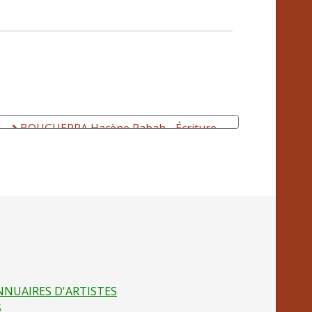
BOUGUERRA Hacène Rabah - Écriture
NNUAIRES D'ARTISTES
S