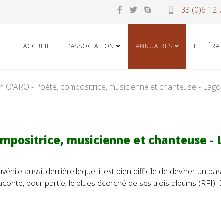
+33 (0)6 12 
ACCUEIL
L'ASSOCIATION
ANNUAIRES
LITTÉR
n O'ARO - Poète, compositrice, musicienne et chanteuse - Lag
ompositrice, musicienne et chanteuse -
vénile aussi, derrière lequel il est bien difficile de deviner un p
 raconte, pour partie, le blues écorché de ses trois albums (RFI).