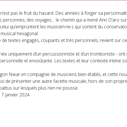
’est pas le fruit du hasard. Des années à forger sa personnali
 personnes, des voyages… le chemin qui a mené Ann O’aro sur l
ue celui qu’empruntent les musicien·ne·s qui sortent du conservat
e musical hexagonal.
 de textes engagés, coupants et très personnels, revient sur ce
née uniquement d’un percussionniste et d’un tromboniste - ont 
 personnelle et envoûtante. Les textes et leur contexte intime so
on Nwar en compagnie de musiciens bien établis, et cette nouv
ssi de présenter une autre facette musicale, hors de son propre u
attus sur lesquels plus rien ne pousse.
e 7 janvier 2024