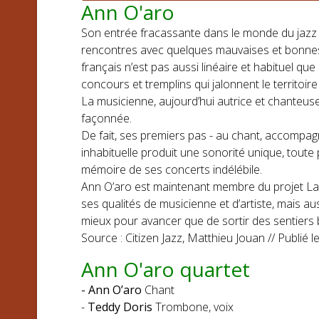
Ann O'aro
Son entrée fracassante dans le monde du jazz n
rencontres avec quelques mauvaises et bonnes
français n’est pas aussi linéaire et habituel q
concours et tremplins qui jalonnent le territoir
La musicienne, aujourd’hui autrice et chanteuse
façonnée.
De fait, ses premiers pas - au chant, accompag
inhabituelle produit une sonorité unique, toute
mémoire de ses concerts indélébile.
Ann O’aro est maintenant membre du projet Lag
ses qualités de musicienne et d’artiste, mais au
mieux pour avancer que de sortir des sentiers b
Source : Citizen Jazz, Matthieu Jouan // Publié l
Ann O'aro quartet
- Ann O’aro
Chant
-
Teddy Doris
Trombone, voix