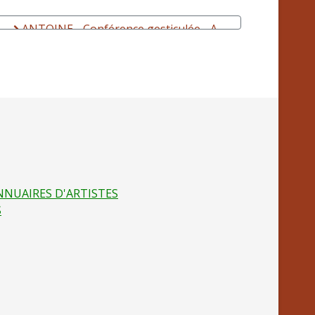
ANTOINE - Conférence gesticulée - A
l'aide, ou comment j'ai arrêté de vouloir
aider l'Afrique
NNUAIRES D'ARTISTES
S