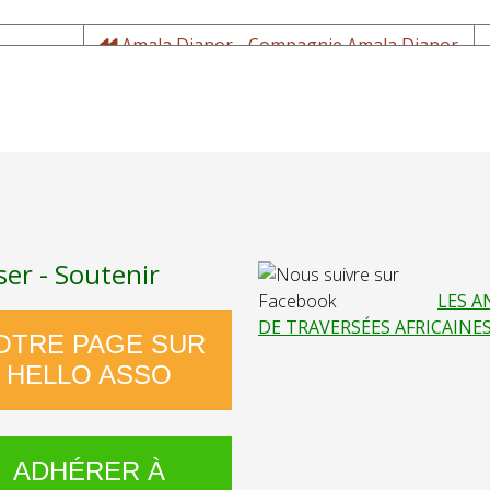
Amala Dianor - Compagnie Amala Dianor
- Directeur artistique, Chorégraphe,
Danseur
ser - Soutenir
LES A
DE TRAVERSÉES AFRICAINE
OTRE PAGE SUR
HELLO ASSO
ADHÉRER À