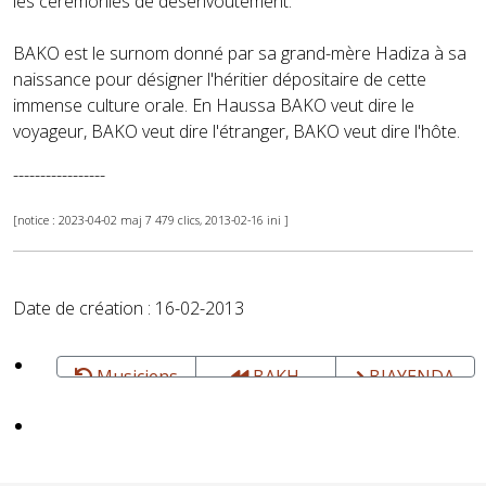
les cérémonies de désenvoûtement.
BAKO est le surnom donné par sa grand-mère Hadiza à sa
naissance pour désigner l'héritier dépositaire de cette
immense culture orale. En Haussa BAKO veut dire le
voyageur, BAKO veut dire l'étranger, BAKO veut dire l'hôte.
-----------------
[notice : 2023-04-02 maj 7 479 clics, 2013-02-16 ini ]
Date de création : 16-02-2013
Musiciens
BAKH
BIAYENDA
YAYE, groupe
Jean-Émile -
- Baye Cheikh
Batteur
Mbaye -
percussionniste,
Percussioniste,
Auteur