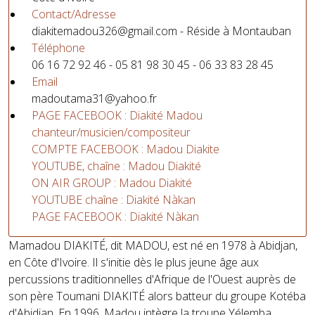
Contact/Adresse
diakitemadou326@gmail.com
- Réside à Montauban
Téléphone
06 16 72 92 46 - 05 81 98 30 45 - 06 33 83 28 45
Email
madoutama31@yahoo.fr
PAGE FACEBOOK : Diakité Madou
chanteur/musicien/compositeur
COMPTE FACEBOOK : Madou Diakite
YOUTUBE, chaîne : Madou Diakité
ON AIR GROUP : Madou Diakité
YOUTUBE chaîne : Diakité Nàkan
PAGE FACEBOOK : Diakité Nàkan
Mamadou DIAKITÉ, dit MADOU, est né en 1978 à Abidjan,
en Côte d'Ivoire. Il s'initie dès le plus jeune âge aux
percussions traditionnelles d'Afrique de l'Ouest auprès de
son père Toumani DIAKITÉ alors batteur du groupe Kotéba
d'Abidjan. En 1996, Madou intègre la troupe Yélemba