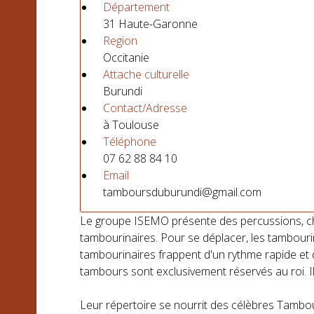
Département
31 Haute-Garonne
Region
Occitanie
Attache culturelle
Burundi
Contact/Adresse
à Toulouse
Téléphone
07 62 88 84 10
Email
tamboursduburundi@gmail.com
Le groupe ISEMO présente des percussions, cha
tambourinaires. Pour se déplacer, les tambourin
tambourinaires frappent d'un rythme rapide et d
tambours sont exclusivement réservés au roi. Il n
Leur répertoire se nourrit des célèbres Ta