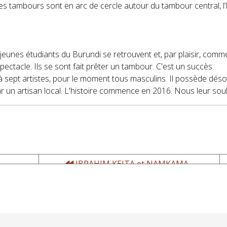
les tambours sont en arc de cercle autour du tambour central, l’
eunes étudiants du Burundi se retrouvent et, par plaisir, comm
ectacle. Ils se sont fait prêter un tambour. C'est un succès.
'à sept artistes, pour le moment tous masculins. Il possède dés
r un artisan local. L'histoire commence en 2016. Nous leur sou
IBRAHIM KEITA et NAMKAMA -
MAMAKAO, association