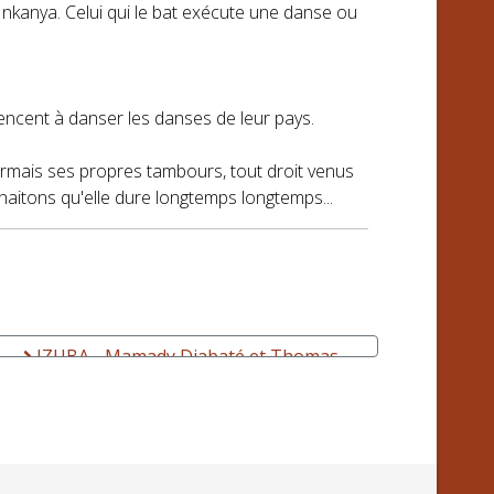
Inkanya. Celui qui le bat exécute une danse ou
encent à danser les danses de leur pays.
ormais ses propres tambours, tout droit venus
haitons qu'elle dure longtemps longtemps...
IZUBA - Mamady Diabaté et Thomas
Gerbaud - Groove afro-acoustique