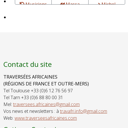
Musiciens
Massa
Michel
DEME -
BAMPÉLY -
Chanteur,
SAINT-
auteur-
MICHEL -
compositeur-
Artiste,
interprète,
Parolier,
guitariste
Producteur,
Sociologue et
Poète
Contact du site
TRAVERSÉES AFRICAINES
(RÉGIONS DE FRANCE ET OUTRE-MERS)
Tel Toulouse +33 (0)6 12 76 56 97
Tel Tarn +33 (0)6 88 80 00 31
Mel:
traversees.africaines@gmail.com
Vos news et newsletters : à
travafri.info@gmail.com
Web:
www.traverseesafricaines.com