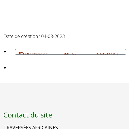
Date de création : 04-08-2023
Plasticiens
LES
MEJMAR
et Créateurs
ARTISANS
DU RIF -
DU FASO -
Poteries du
Promotion
Nord Maroc
des artistes
burkinabè
hors des
frontières du
pays.
Contact du site
TRAVERSÉES AFRICAINES