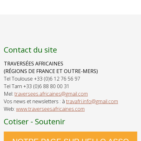
Graphiste,
Damascène -
Plasticienne,
Peinture,
Street-
Aquarelles
artiste,
Scénographe
Contact du site
TRAVERSÉES AFRICAINES
(RÉGIONS DE FRANCE ET OUTRE-MERS)
Tel Toulouse +33 (0)6 12 76 56 97
Tel Tarn +33 (0)6 88 80 00 31
Mel:
traversees.africaines@gmail.com
Vos news et newsletters : à
travafri.info@gmail.com
Web:
www.traverseesafricaines.com
Cotiser - Soutenir