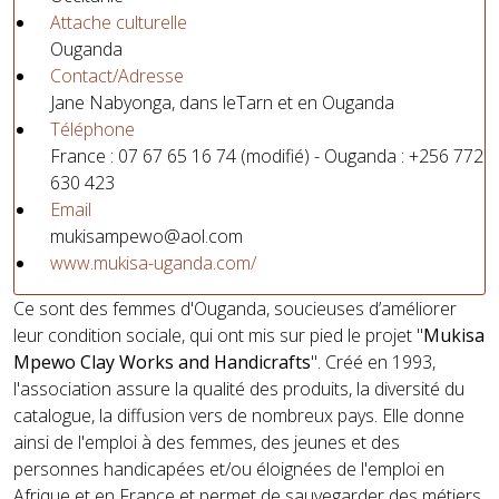
Attache culturelle
Ouganda
Contact/Adresse
Jane Nabyonga, dans leTarn et en Ouganda
Téléphone
France : 07 67 65 16 74 (modifié) - Ouganda : +256 772
630 423
Email
mukisampewo@aol.com
www.mukisa-uganda.com/
Ce sont des femmes d'Ouganda, soucieuses d’améliorer
leur condition sociale, qui ont mis sur pied le projet "
Mukisa
Mpewo Clay Works and Handicrafts
". Créé en 1993,
l'association assure la qualité des produits, la diversité du
catalogue, la diffusion vers de nombreux pays. Elle donne
ainsi de l'emploi à des femmes, des jeunes et des
personnes handicapées et/ou éloignées de l'emploi en
Afrique et en France et permet de sauvegarder des métiers