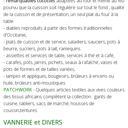
-
remarquables cocottes
adaptées au four et même au feu
pourvu que la cuisson soit régulière sur tout le fond ; qualité
de la cuisson et de présentation, un seul plat du four à la
table
- diables reproduits à partir des formes traditionnelles
d'Occitanie,
- plats de cuisson et de service, saladiers, sauciers, pots à
beurre, sucriers, pots à lait, ramequins
- assiettes et services de table, services à thé et à café,
- carafes, pots, jarres, pichets, seaux à rafaîchir, vases et
pots de formes et de tailles variées,
- lampes et appliques, bougeoirs, brûleurs à encens ou
huile, brûleurs anti-moustiques.
PATCHWORK
- Quelques articles textiles aux vives couleurs
des tissus africains complètent la collection : gants de
cuisine, tabliers, sacs de marché, housses de
coussin,tentures.
VANNERIE et DIVERS