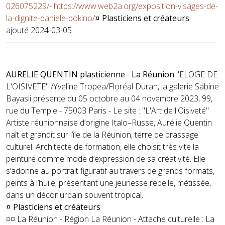
026075229/
-
https://www.web2a.org/exposition-visages-de-
la-dignite-daniele-bokino/
¤ Plasticiens et créateurs
ajouté 2024-03-05
------------------------------------------------------------------------------------
----------------------------------------------------
AURELIE QUENTIN plasticienne
-
La Réunion
"ELOGE DE
L'OISIVETE" /Yveline Tropea/Floréal Duran, la galerie Sabine
Bayasli présente du 05 octobre au 04 novembre 2023, 99,
rue du Temple - 75003 Paris - Le site : "L'Art de l'Oisiveté"
Artiste réunionnaise d’origine Italo–Russe, Aurélie Quentin
naît et grandit sur l’île de la Réunion, terre de brassage
culturel. Architecte de formation, elle choisit très vite la
peinture comme mode d’expression de sa créativité. Elle
s’adonne au portrait figuratif au travers de grands formats,
peints à l’huile, présentant une jeunesse rebelle, métissée,
dans un décor urbain souvent tropical.
¤ Plasticiens et créateurs
¤¤ La Réunion - Région La Réunion - Attache culturelle : La