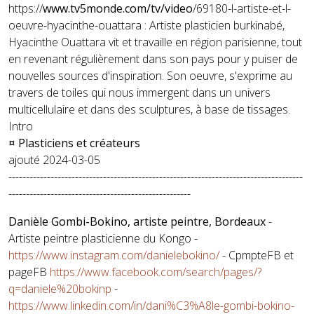
https://
www.tv5monde.com/tv/video
/69180-l-artiste-et-l-
oeuvre-hyacinthe-ouattara : Artiste plasticien burkinabé,
Hyacinthe Ouattara vit et travaille en région parisienne, tout
en revenant régulièrement dans son pays pour y puiser de
nouvelles sources d'inspiration. Son oeuvre, s'exprime au
travers de toiles qui nous immergent dans un univers
multicellulaire et dans des sculptures, à base de tissages.
Intro
¤ Plasticiens et créateurs
ajouté 2024-03-05
------------------------------------------------------------------------------------
----------------------------------------------------
Danièle Gombi-Bokino, artiste
peintre, Bordeaux
-
Artiste peintre plasticienne du Kongo -
https://www.instagram.com/danielebokino/
- CpmpteFB et
pageFB
https://www.facebook.com/search/pages/?
q=daniele%20bokinp
-
https://www.linkedin.com/in/dani%C3%A8le-gombi-bokino-