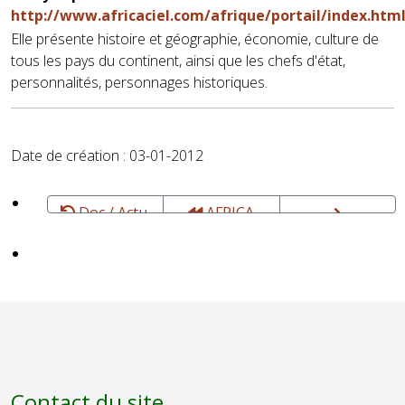
http://www.africaciel.com/afrique/portail/index.htm
Elle présente histoire et géographie, économie, culture de
tous les pays du continent, ainsi que les chefs d'état,
personnalités, personnages historiques.
Date de création : 03-01-2012
Doc / Actu,
AFRICA
Presse,
RADIO -
AFRICANEWS
Encyclopédies
"Rhythm and
- Infos,
News" (ex
Economie,
AFRICA N°1) -
Sport,
Radio
Culture,
francophone
Science &
- Paris et web
Technologie...
Contact du site