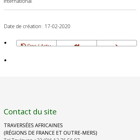
international.
Date de création : 17-02-2020
Doc / Actu,
Presse,
AFRIKAKOM -
ALLAFRICA.FR
Encyclopédies
Actualités du
- Toute l'Actu
continent :
du Continent
Communication,
en Continu -
médias et TIC
Web
- 31
Toulouse et
Web
Contact du site
TRAVERSÉES AFRICAINES
(RÉGIONS DE FRANCE ET OUTRE-MERS)