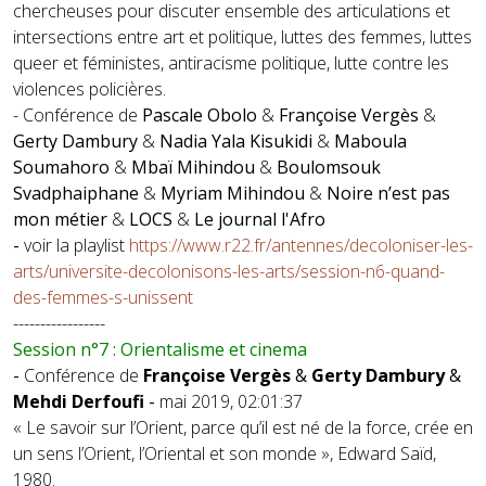
chercheuses pour discuter ensemble des articulations et
intersections entre art et politique, luttes des femmes, luttes
queer et féministes, antiracisme politique, lutte contre les
violences policières.
- Conférence de
Pascale Obolo
&
Françoise Vergès
&
Gerty Dambury
&
Nadia Yala Kisukidi
&
Maboula
Soumahoro
&
Mbaï Mihindou
&
Boulomsouk
Svadphaiphane
&
Myriam Mihindou
&
Noire n’est pas
mon métier
&
LOCS
&
Le journal l'Afro
-
voir la playlist
https://www.r22.fr/antennes/decoloniser-les-
arts/universite-decolonisons-les-arts/session-n6-quand-
des-femmes-s-unissent
-----------------
Session n°7 : Orientalisme et cinema
-
Conférence de
Françoise Vergès
&
Gerty Dambury
&
Mehdi Derfoufi
-
mai 2019, 02:01:37
« Le savoir sur l’Orient, parce qu’il est né de la force, crée en
un sens l’Orient, l’Oriental et son monde », Edward Saïd,
1980.