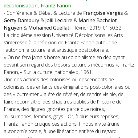
décolonisation ; Frantz Fanon
- Conférence & Débat & Lecture de
Françoise Vergès
&
Gerty Dambury
&
Jalil Leclaire
&
Marine Bachelot
Nguyen
&
Mohamed Guellati
- février 2019, 01:50:32
La cinquième session Université Décolonisons les Arts
s'intéresse à la réflexion de Frantz Fanon autour de
l'autonomie culturelle et artistique postcoloniale.
« On ne fera jamais honte au colonialisme en déployant
devant son regard des trésors culturels méconnus », Frantz
Fanon, « Sur la culturel nationale », 1961.
Une des actions des colonisés ou descendants de
colonisés, des enfants des émigrations post-coloniales ou
des « outre-mer » a été de révéler, de rendre visible, de
faire reconnaître, des chapitres oubliés de l’histoire de
France, des figures ignorées parce que noires,
musulmanes, femmes, gays… Or, à plusieurs reprises,
Frantz Fanon critique ces actions. Il nous invite à une
autonomie totale, à une libération entière du regard