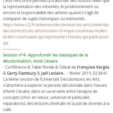
Cette rencontre permettra d'aborder des notions telles que
la représentation des minorités, le positionnement ou
encore la responsabilité des artistes quand il s'agit de
s'emparer de sujets historiques ou mémoriels.
https://www.r22.fr/antennes/decoloniser-les-arts/universite-
decolonisons-les-arts/session-n3-maya-cousineau-mollen-
et-kim-o-bomsawin-qui-represente-l-histoire-qui-parle-pour-
qui
--------------
Session n°4 : Approfondir les classiques de la
décolonisation ; Aimé Césaire
- Conférence & Table Ronde & Débat de
Françoise Vergès
&
Gerty Dambury
&
Jalil Leclaire
… - février 2019, 02:34:41
La 4ème session de l'Université Décolonisons les Arts
s'attachera à explorer la pensée décoloniale dans l'œuvre
d'Aimé Césaire, dans un va-et-vient entre l'analyse de
concepts (choc en retour, universel et particulier,
réparations), des lectures d’extraits et la parole donnée à la
salle.