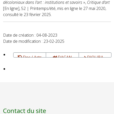
décoloniaux dans l’art : institutions et savoirs
»,
Critique d’art
[En ligne], 52 | Printemps/été, mis en ligne le 27 mai 2020,
consulté le 23 février 2025.
Date de création : 04-08-2023
Date de modification : 23-02-2025
Doc / Arts
DAGAN
DJOLIBA -
et Lettres -
Edition -
Instruments
Cultures
Afrique,
de musique
Antilles et
autres
diasporas
africaines -
Histoire et
cultures
Contact du site