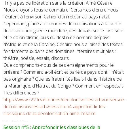
Il n’y a pas de libération sans la création Aimé Césaire
Nous croyons tous le connaître. Certain.es d'entre nous
récitent à l'envi son Cahier d'un retour au pays natal.
Cependant, placé au cœur des décolonisations à la sortie
de la seconde guerre mondiale, des débats sur le fascisme
et le colonialisme, puis du destin de nombre de pays
d'Afrique et de la Caraïbe, Césaire nous a laissé des textes
fondamentaux dans des domaines littéraires multiples :
théâtre, poésie, essais, discours.
Que comprenons-nous de ses enseignements pour le
présent ? Comment a-t-il écrit et parlé de pays dont il n'était
pas originaire ? Quelles fraternités lisait-il dans l'histoire de
la Martinique, d'Haïti et du Congo ? Comment en respectait-
il les différences ?
https://www.r22.fr/antennes/decoloniser-les-arts/universite-
decolonisons-les-arts/session-n4-approfondir-les-
classiques-de-la-decolonisation-aime-cesaire
----------------
Session n°5 : Approfondir les classiques de la