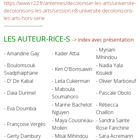
https://www.r22.fr/antennes/decoloniser-les-arts/universite-
decolonisons-les-arts/session-n8-universite-decolonisons-
les-arts-hors-serie
-------------------------
LES AUTEUR-RICE-S
-> index avec présentation
- Myriam
- Amandine Gay
- Kader Attia
Mihindou
- Boulomsouk
- Nadia Yala
- Kim O'Bomsawin
Svadphaiphane
Kisukidi
- D' De Kabal
- Leïla Cukierman
- Olivier Marboeuf
- Maboula
- Daïa Durimel
- Pascale Obolo
Soumahoro
- Marine Bachelot
- Rébecca
- Eva Doumbia
Nguyen
Chaillon
- Maya Cousineau-
- Sandra Sainte
- Françoise Vergès
Mollen
Rose Fanchine
- Gerty Dambury
- Mbaï Mihindou
- Sara Acremann