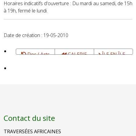
Horaires indicatifs d'ouverture : Du mardi au samedi, de 15h
à 19h, fermé le lundi.
Date de création : 19-05-2010
Doc / Arts
GALERIE
ÎLE EN ÎLE -
et Lettres -
ART-Z /
Portail vers
Cultures
Olivier
les
SULTAN - Art
littératures
africain
insulaires
contemporain
francophones
à Paris
du monde
Contact du site
TRAVERSÉES AFRICAINES