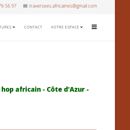
76 56 97
traversees.africaines@gmail.com
ATURES
CONTACT
VOTRE ESPACE
hop africain - Côte d'Azur -