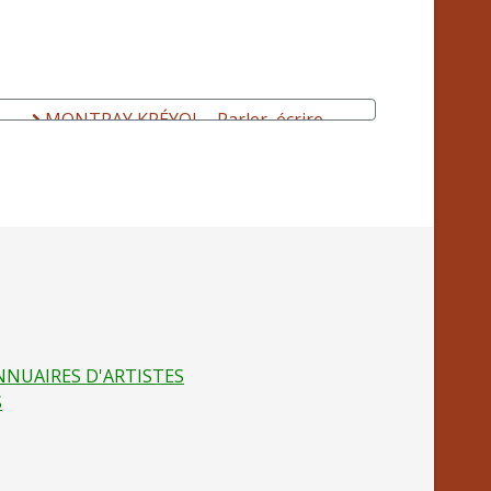
MONTRAY KRÉYOL - Parler, écrire,
maîtriser la langue créole
NNUAIRES D'ARTISTES
S