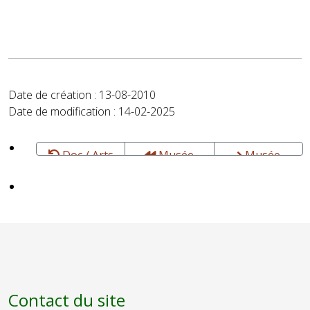
Date de création : 13-08-2010
Date de modification : 14-02-2025
Doc / Arts
Musée
Musée
et Lettres -
BARBIER-
DAPPER -
Cultures
MUELLER -
Expositions,
Art -
rencontres,
Antiquité
films, contes
tribale et
et spectacles
classique -
- 75 Paris
Afrique et
Monde -
Contact du site
Genève,