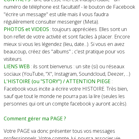
numéro de téléphone est facultatif - le bouton de Facebook
"écrire un message" est utile mais il vous faudra
régulièrement consulter messenger (Meta).
PHOTOS et VIDEOS
: toujours appréciées.
Elles sont un
bon reflet de votre activité et sont faciles à placer.
Encore
mieux si vous les légendez (lieu, date...). Si vous en avez
beaucoup, créez des
"albums" ; c'est pratique pour vos
visiteurs.
LIENS WEB
: ils sont bienvenus : un site (si) ou réseaux
sociaux (YouTube, "X", Instagram, Soundcloud, Deezer, ...)
L'HISTOIRE
(ou "STORY")
/ ATTENTION PIEGE
:
Facebook vous incite a écrire votre HISTOIRE. Très bien,
sauf que tout le monde ne pourra pas la lire (seules les
personnes qui ont un compte facebook y auront accès).
Comment gérer ma PAGE ?
Votre PAGE va donc présenter tous vos messages
professionnels. Votre compte, lui, pourra associer vie