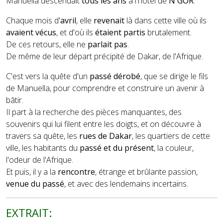
Manuella descendait
tous les ans
à l'hôtel de
N'GOR
.
Chaque mois d'
avril
, elle
revenait
là dans cette ville où ils
avaient vécus
, et d'où ils
étaient partis
brutalement.
De ces retours, elle ne
parlait pas
.
De même de leur départ précipité de Dakar, de l'Afrique.
C'est vers la quête d'un
passé dérobé
, que se dirige le fils
de Manuella, pour comprendre et construire un avenir à
bâtir.
Il part à la recherche des pièces manquantes, des
souvenirs qui lui filent entre les doigts, et on découvre à
travers sa quête, les
rues de Dakar
, les quartiers de cette
ville, les habitants du
passé et du présent
, la couleur,
l'odeur de l'Afrique.
Et puis, il y a la
rencontre
, étrange et brûlante passion,
venue du passé
, et avec des lendemains incertains.
EXTRAIT: