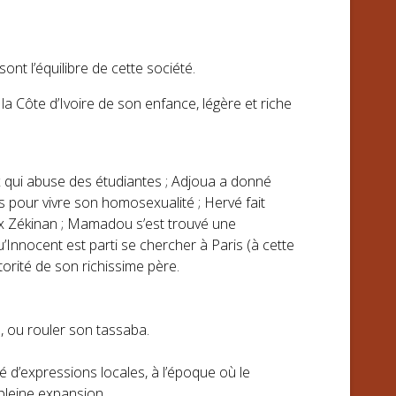
ont l’équilibre de cette société.
 Côte d’Ivoire de son enfance, légère et riche
x qui abuse des étudiantes ; Adjoua a donné
s pour vivre son homosexualité ; Hervé fait
ieux Zékinan ; Mamadou s’est trouvé une
’Innocent est parti se chercher à Paris (à cette
torité de son richissime père.
e, ou rouler son tassaba.
é d’expressions locales, à l’époque où le
pleine expansion.