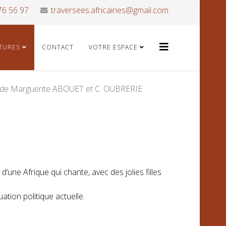
76 56 97
traversees.africaines@gmail.com
ATURES
CONTACT
VOTRE ESPACE
e Marguerite ABOUET et C. OUBRERIE
’une Afrique qui chante, avec des jolies filles
uation politique actuelle.