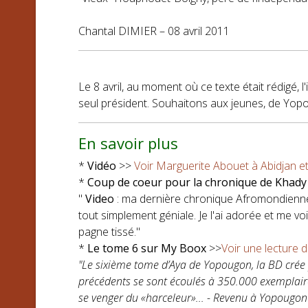
Chantal DIMIER – 08 avril 2011
Le 8 avril, au moment où ce texte était rédigé, l'
seul président. Souhaitons aux jeunes, de Yopo
En savoir plus
*
Vidéo
>>
Voir Marguerite Abouet à Abidjan et
*
Coup de coeur pour la chronique de Khady
"
Video
: ma dernière chronique Afromondienne 
tout simplement géniale. Je l'ai adorée et me vo
pagne tissé."
*
Le tome 6 sur My Boox
>>
Voir une lecture 
"Le sixième tome d’Aya de Yopougon, la BD crée 
précédents se sont écoulés à 350.000 exemplair
se venger du «harceleur»... - Revenu à Yopougon