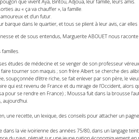
pougon que vivent Aya, Bintou, Adjoua, leur famille, leurs amis.
sorties au « ça va chauffer », la famille.
 amoureux et d’un futur.
barque dans le quartier, et tous se plient à leur avis, car elles s
inesse et de sous entendus, Marguerite ABOUET nous raconte la
 familles.
re ses études de médecine et se venger de son professeur véreu
 faire tourner son maquis ; son frère Albert se cherche des alibi
itée, soupçonnée d’être riche, se fait enlever par son père, le v
ire qui est revenu de France et du mirage de l’Occident, alors qu
isa pour se rendre en France) ; Moussa fuit dans la brousse l’au
 aujourd’hui.
rien, une recette, un lexique, des conseils pour attacher un pagn
e dans la vie ivoirienne des années 75/80, dans un langage teint
nce du pays, régnait sur une jeune nation économiquement en 