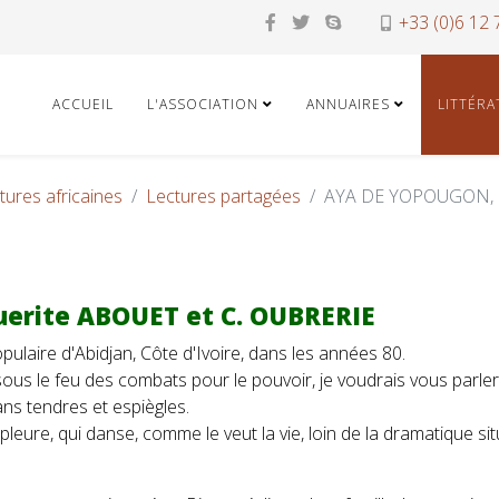
+33 (0)6 12 
ACCUEIL
L'ASSOCIATION
ANNUAIRES
LITTÉR
atures africaines
Lectures partagées
AYA DE YOPOUGON, d
erite ABOUET et C. OUBRERIE
ulaire d'Abidjan, Côte d'Ivoire, dans les années 80.
us le feu des combats pour le pouvoir, je voudrais vous parler d
s tendres et espiègles.
 pleure, qui danse, comme le veut la vie, loin de la dramatique sit