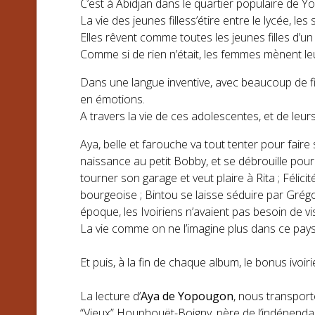
C’est à Abidjan dans le quartier populaire de Yo
La vie des jeunes filless’étire entre le lycée, les 
Elles rêvent comme toutes les jeunes filles d’un
Comme si de rien n’était, les femmes mènent leur 
Dans une langue inventive, avec beaucoup de f
en émotions.
A travers la vie de ces adolescentes, et de leurs
Aya, belle et farouche va tout tenter pour fai
naissance au petit Bobby, et se débrouille pour
tourner son garage et veut plaire à Rita ; Félic
bourgeoise ; Bintou se laisse séduire par Grégo
époque, les Ivoiriens n’avaient pas besoin de v
La vie comme on ne l’imagine plus dans ce pays,
Et puis, à la fin de chaque album, le bonus ivoi
La lecture d’
Aya de Yopougon
, nous transport
“Vieux” Houphouët-Boigny, père de l’indépenda